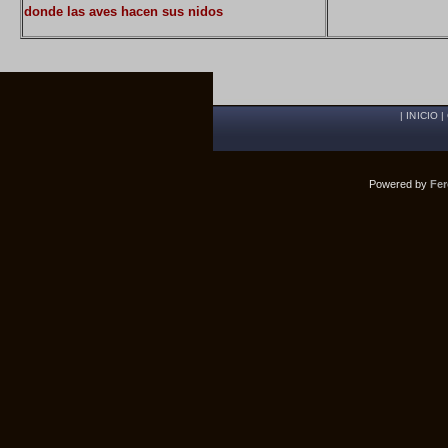
donde las aves hacen sus nidos
|
INICIO
|
Powered by
Fer