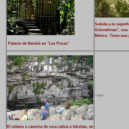
Subida a la superfi
Golondrinas", una 
México. Tiene una
Palacio de Bambú en "Las Pozas"
--ooo-
El sótano o caverna de roca caliza o kársitas, en